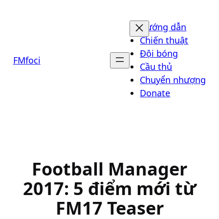
Chuyển
đến
Hướng dẫn
phần
Chiến thuật
nội
Đội bóng
FMfoci
dung
Cầu thủ
Chuyển nhượng
Donate
Football Manager
2017: 5 điểm mới từ
FM17 Teaser