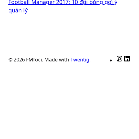
Football Manager 2017: 10 đội bóng gợi ý
quản lý
Insta
Lin
© 2026 FMfoci. Made with
Twentig
.