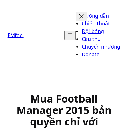
Chuyển
đến
Hướng dẫn
phần
Chiến thuật
nội
Đội bóng
FMfoci
dung
Cầu thủ
Chuyển nhượng
Donate
Mua Football
Manager 2015 bản
quyền chỉ với