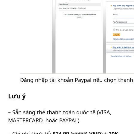
Đăng nhập tài khoản Paypal nếu chọn thanh
Lưu ý
– Sẵn sàng thẻ thanh toán quốc tế (VISA,
MASTERCARD, hoặc PAYPAL)
– Chi phí thực tế:
$24.99
(~565
K VNĐ
) +
20K