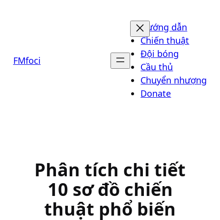
Chuyển
đến
Hướng dẫn
phần
Chiến thuật
nội
Đội bóng
FMfoci
dung
Cầu thủ
Chuyển nhượng
Donate
Phân tích chi tiết
10 sơ đồ chiến
thuật phổ biến