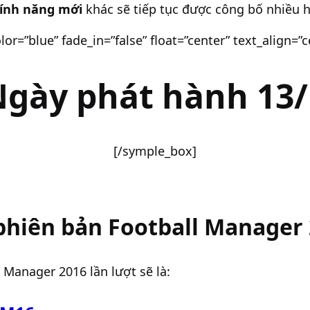
tính năng mới
khác sẽ tiếp tục được công bố nhiều h
or=”blue” fade_in=”false” float=”center” text_align=”c
Ngày phát hành 13/
[/symple_box]
phiên bản Football Manager
Manager 2016 lần lượt sẽ là: