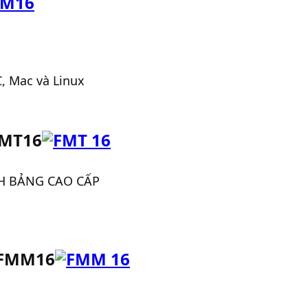
, Mac và Linux
FMT16
NH BẢNG CAO CẤP
– FMM16