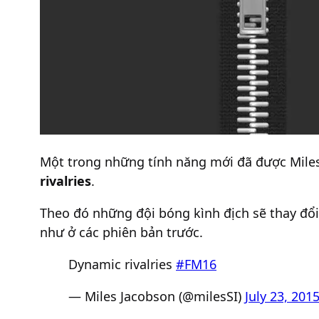
Một trong những tính năng mới đã được Miles 
rivalries
.
Theo đó những đội bóng kình địch sẽ thay đổi
như ở các phiên bản trước.
Dynamic rivalries
#FM16
— Miles Jacobson (@milesSI)
July 23, 201