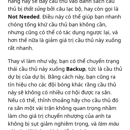
năng này sẽ đẩy cầu thủ vào danh sách cầu
thủ bị
thất sủng
bởi câu lạc bộ, hay còn gọi là
Not Needed
. Điều này có thể giúp bạn nhanh
chóng tống khứ cầu thủ bạn không cần,
nhưng cũng có thể có tác dụng ngược lại, và
hơn thế nữa là giảm giá trị cầu thủ này xuống
rất nhanh.
Thay vì làm như vậy, bạn có thể chuyển trạng
thái cầu thủ này xuống
Backup
, tức là cầu thủ
dự bị của dự bị. Bằng cách này, bạn cũng ra
tín hiệu cho các đội bóng khác rằng cầu thủ
này sẽ không có nhiều cơ hội được ra sân.
Nếu có thể, thỉnh thoảng hãy cho cầu thủ đó
ra sân một vài trận không quan trọng nhằm
làm cho giá trị chuyển nhượng của anh ta
không bị sụt giảm nghiêm trọng, và
làm màu