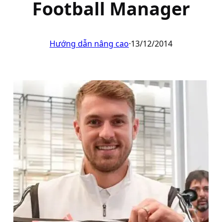
Football Manager
Hướng dẫn nâng cao
·
13/12/2014