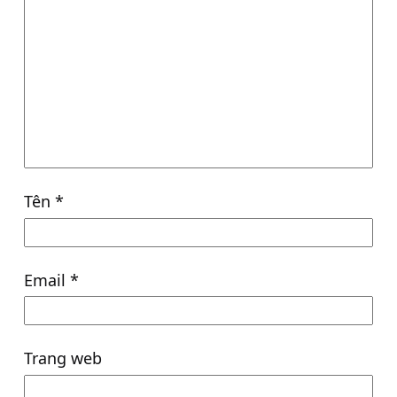
Tên
*
Email
*
Trang web