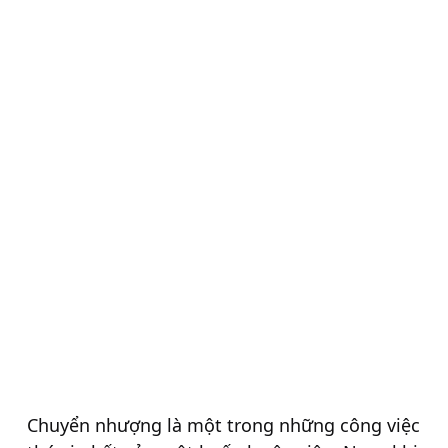
Chuyển nhượng là một trong những công việc