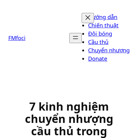
Chuyển
đến
Hướng dẫn
phần
Chiến thuật
nội
Đội bóng
FMfoci
dung
Cầu thủ
Chuyển nhượng
Donate
7 kinh nghiệm
chuyển nhượng
cầu thủ trong