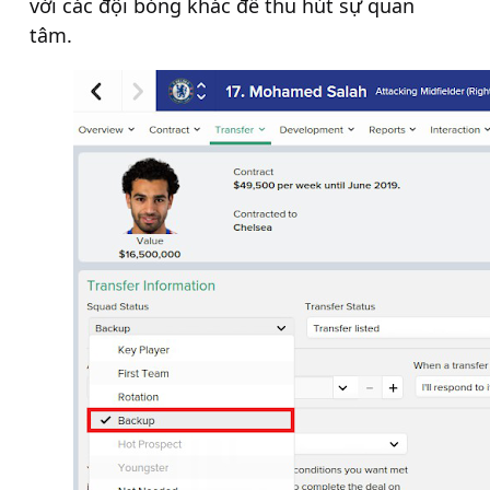
với các đội bóng khác để thu hút sự quan
tâm.