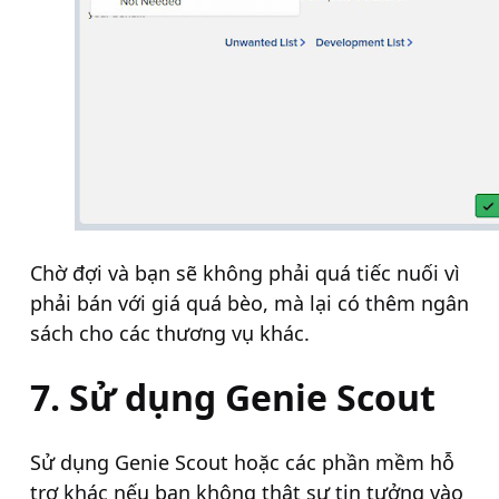
Chờ đợi và bạn sẽ không phải quá tiếc nuối vì
phải bán với giá quá bèo, mà lại có thêm ngân
sách cho các thương vụ khác.
7. Sử dụng Genie Scout
Sử dụng Genie Scout hoặc các phần mềm hỗ
trợ khác nếu bạn không thật sự tin tưởng vào