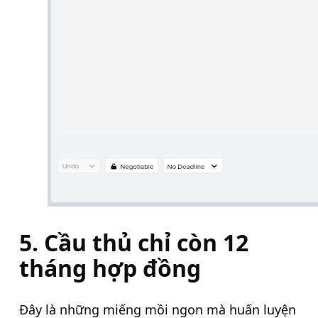
5. Cầu thủ chỉ còn 12
tháng hợp đồng
Đây là những miếng mồi ngon mà huấn luyện