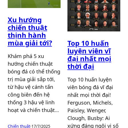
Xu hướng
chiến thuật
thịnh hành
mùa giải tới?
Top 10 huấn
luyện viên vĩ
Khám phá 5 xu
đại nhất mọi
hướng chiến thuật
thời đại
bóng đá có thể thống
trị mùa giải sắp tới,
Top 10 huấn luyện
từ hậu vệ cánh tấn
viên bóng đá vĩ đại
công biên đến hệ
nhất mọi thời đại!
thống 3 hậu vệ linh
Ferguson, Michels,
hoạt và chiến thuật…
Paisley, Wenger,
Clough, Busby: Ai
xứng đáng ngôi vị số
Chiến thuật
·
17/7/2025