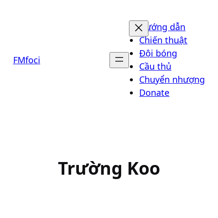
Chuyển
đến
Hướng dẫn
phần
Chiến thuật
nội
Đội bóng
FMfoci
dung
Cầu thủ
Chuyển nhượng
Donate
Trường Koo