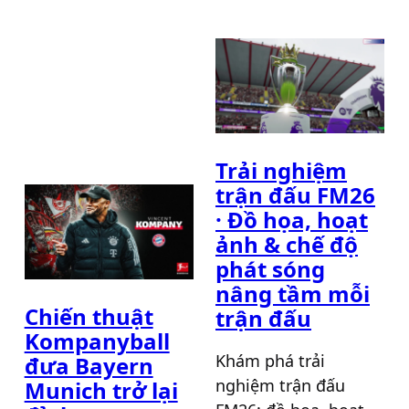
Trải nghiệm
trận đấu FM26
· Đồ họa, hoạt
ảnh & chế độ
phát sóng
nâng tầm mỗi
Chiến thuật
trận đấu
Kompanyball
Khám phá trải
đưa Bayern
nghiệm trận đấu
Munich trở lại