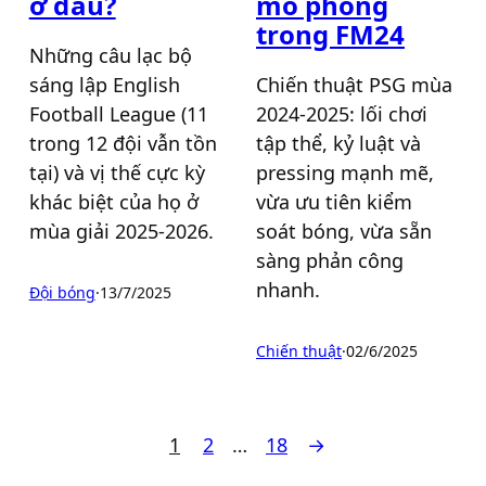
ở đâu?
mô phỏng
trong FM24
Những câu lạc bộ
sáng lập English
Chiến thuật PSG mùa
Football League (11
2024-2025: lối chơi
trong 12 đội vẫn tồn
tập thể, kỷ luật và
tại) và vị thế cực kỳ
pressing mạnh mẽ,
khác biệt của họ ở
vừa ưu tiên kiểm
mùa giải 2025-2026.
soát bóng, vừa sẵn
sàng phản công
nhanh.
Đội bóng
·
13/7/2025
Chiến thuật
·
02/6/2025
1
2
…
18
→