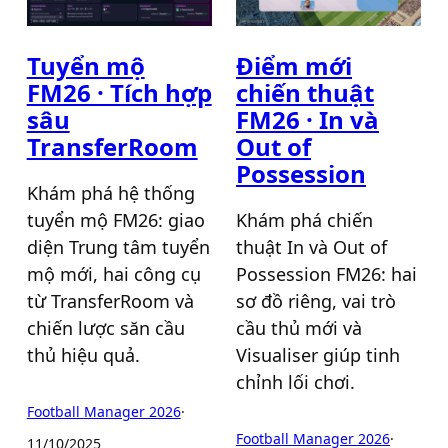
Tuyển mộ
Điểm mới
FM26 · Tích hợp
chiến thuật
sâu
FM26 · In và
TransferRoom
Out of
Possession
Khám phá hệ thống
tuyển mộ FM26: giao
Khám phá chiến
diện Trung tâm tuyển
thuật In và Out of
mộ mới, hai công cụ
Possession FM26: hai
từ TransferRoom và
sơ đồ riêng, vai trò
chiến lược săn cầu
cầu thủ mới và
thủ hiệu quả.
Visualiser giúp tinh
chỉnh lối chơi.
Football Manager 2026
·
Football Manager 2026
·
11/10/2025