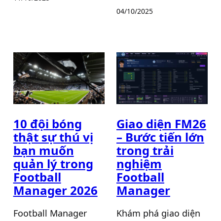
04/10/2025
10 đội bóng
Giao diện FM26
thật sự thú vị
– Bước tiến lớn
bạn muốn
trong trải
quản lý trong
nghiệm
Football
Football
Manager 2026
Manager
Football Manager
Khám phá giao diện