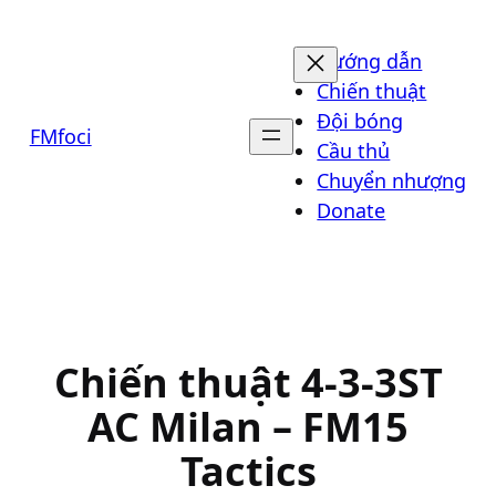
Chuyển
đến
Hướng dẫn
phần
Chiến thuật
nội
Đội bóng
FMfoci
dung
Cầu thủ
Chuyển nhượng
Donate
Chiến thuật 4-3-3ST
AC Milan – FM15
Tactics