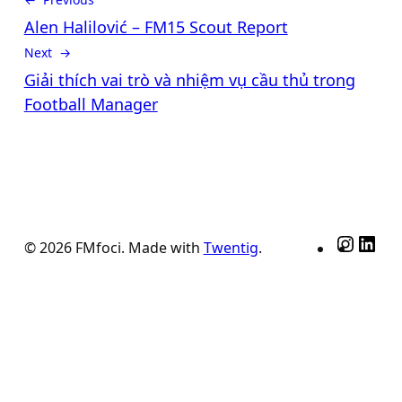
Alen Halilović – FM15 Scout Report
Next →
Giải thích vai trò và nhiệm vụ cầu thủ trong
Football Manager
Insta
Lin
© 2026 FMfoci. Made with
Twentig
.