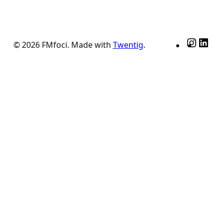
Insta
Lin
© 2026 FMfoci. Made with
Twentig
.