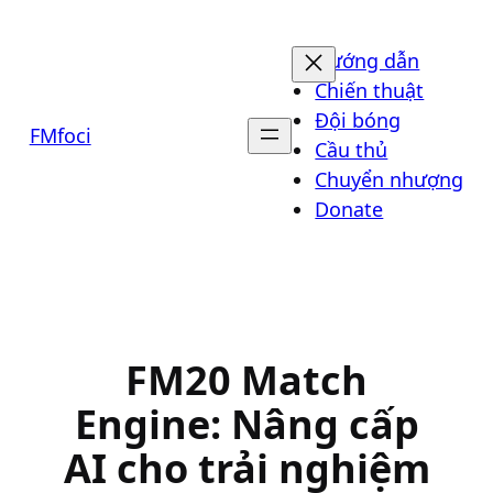
Chuyển
đến
Hướng dẫn
phần
Chiến thuật
nội
Đội bóng
FMfoci
dung
Cầu thủ
Chuyển nhượng
Donate
FM20 Match
Engine: Nâng cấp
AI cho trải nghiệm