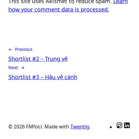
This site uses Akismet to reduce spam.
Learn
how your comment data is processed.
← Previous
Shortlist #2 – Trung vệ
Next →
Shortlist #3 – Hậu vệ cánh
Insta
Lin
© 2026 FMfoci. Made with
Twentig
.