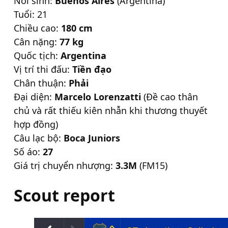
Nơi sinh:
Buenos Aires
(Argentina)
Tuổi: 21
Chiều cao:
180 cm
Cân nặng:
77 kg
Quốc tịch:
Argentina
Vị trí thi đấu:
Tiền đạo
Chân thuận:
Phải
Đại diện:
Marcelo Lorenzatti
(Đề cao thân
chủ và rất thiếu kiên nhẫn khi thương thuyết
hợp đồng)
Câu lạc bộ:
Boca Juniors
Số áo:
27
Giá trị chuyển nhượng:
3.3M
(FM15)
Scout report