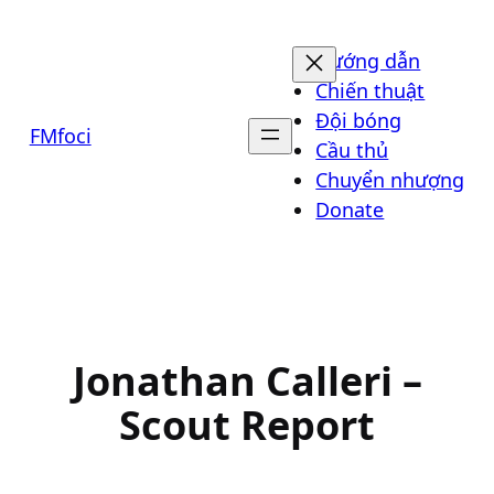
Chuyển
đến
Hướng dẫn
phần
Chiến thuật
nội
Đội bóng
FMfoci
dung
Cầu thủ
Chuyển nhượng
Donate
Jonathan Calleri –
Scout Report