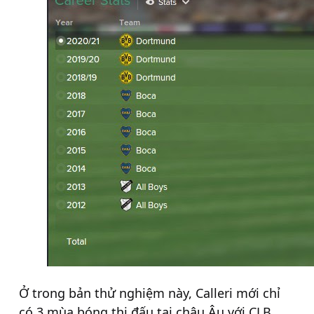
Ở trong bản thử nghiệm này, Calleri mới chỉ
có 3 mùa bóng thi đấu tại châu Âu với CLB