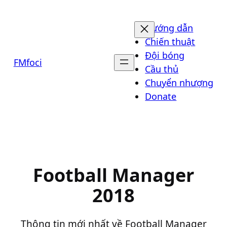
Chuyển
đến
Hướng dẫn
phần
Chiến thuật
nội
Đội bóng
FMfoci
dung
Cầu thủ
Chuyển nhượng
Donate
Football Manager
2018
Thông tin mới nhất về Football Manager